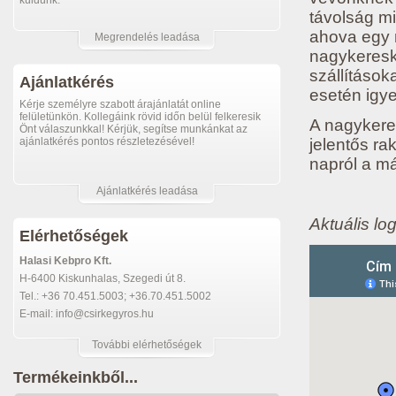
küldünk.
távolság mi
ahova egy m
Megrendelés leadása
nagykereske
szállítások
Ajánlatkérés
esetén igye
Kérje személyre szabott árajánlatát online
felületünkön. Kollegáink rövid időn belül felkeresik
A nagykere
Önt válaszunkkal! Kérjük, segítse munkánkat az
ajánlatkérés pontos részletezésével!
jelentős ra
napról a má
Ajánlatkérés leadása
Aktuális log
Elérhetőségek
Halasi Kebpro Kft.
H-6400 Kiskunhalas, Szegedi út 8.
Tel.: +36 70.451.5003; +36.70.451.5002
E-mail: info@csirkegyros.hu
További elérhetőségek
Termékeinkből...