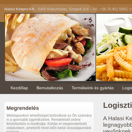
Halasi Kebpro Kft.
- 6400 Kiskunhalas, Szegedi út 8. - Tel.: +36.70.451.5003,
Kezdőlap
Bemutatkozás
Termékeink és gyártás
Logis
Logiszt
Megrendelés
Weblapunkon lehetőséget biztosítunk az Ön számára
A Halasi Ke
is a gyorsabb ügyintézésre. Rendelését online
felületünkön is leadhatja. Küldje el megrendelését
legnagyobb
oldalunkon, amelyről rövid időn belül visszaigazolást
vevőnknek 